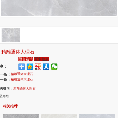
精雕通体大理石
留言咨询
更多信息
享：
一条：
精雕通体大理石
一条：
精雕通体大理石
关键词：
精雕通体大理石
品介绍
相关推荐